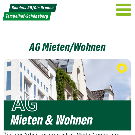
Weiter
Bündnis 90/Die Grünen
zum
Tempelhof-Schöneberg
Inhalt
AG Mieten/Wohnen
Ziel der Arbeitsgruppe ist es Mieter*innen und