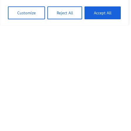
Customize
Reject All
Accept All
Bündnis 90/Die Grünen benutzt das freie grüne Theme
‐ ein Angebot der
sunflower
verdigado eG
Kontakt
Presse
Sprechstunde
Unser Wahlprogramm für Tempelhof-Schöneberg
Mitmachen!