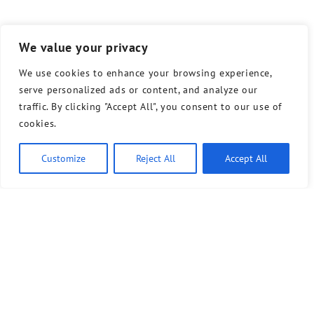
We value your privacy
We use cookies to enhance your browsing experience,
serve personalized ads or content, and analyze our
traffic. By clicking "Accept All", you consent to our use of
cookies.
Customize
Reject All
Accept All
Bündnis 90/Die Grünen benutzt das freie grüne Theme
‐ ein Angebot der
sunflower
verdigado eG
Kontakt
Presse