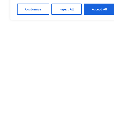
Customize
Reject All
Accept All
Bündnis 90/Die Grünen benutzt das freie grüne Theme
‐ ein Angebot der
sunflower
verdigado eG