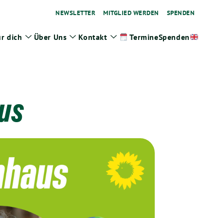
NEWSLETTER
MITGLIED WERDEN
SPENDEN
r dich
Über Uns
Kontakt
Spenden
Termine
ge
Zeige
Zeige
Zeige
termenü
Untermenü
Untermenü
Untermenü
us