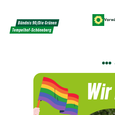
Weiter
zum
Inhalt
Vorwä
Bündnis 90/Die Grünen
Tempelhof-Schöneberg
…