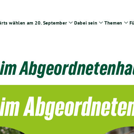
rts wählen am 20. September
Dabei sein
Themen
Fü
Zeige
Zeige
Zei
Untermenü
Untermenü
Un
 im Abgeordnetenha