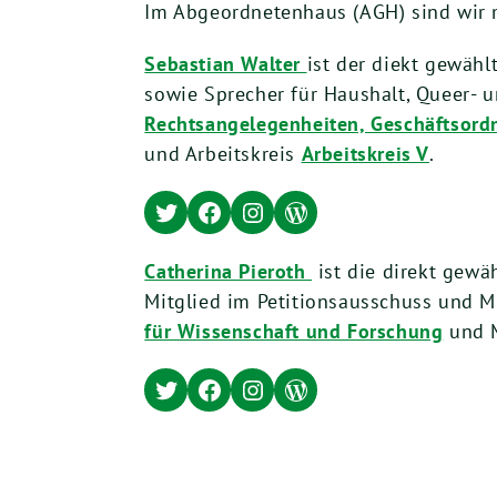
Im Abgeordnetenhaus (AGH) sind wir m
Sebastian Walter
ist der diekt gewähl
sowie Sprecher für Haushalt, Queer- un
Rechtsangelegenheiten, Geschäftsordn
und Arbeitskreis
Arbeitskreis V
.
Twitter
Facebook
Instagram
WordPress
Catherina Pieroth
ist die direkt gewä
Mitglied im Petitionsausschuss und M
für Wissenschaft und Forschung
und M
Twitter
Facebook
Instagram
WordPress