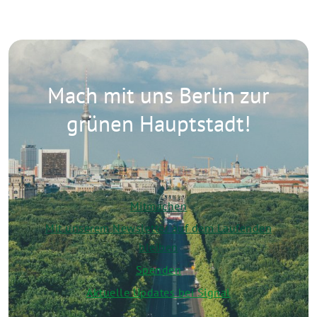
Mach mit uns Berlin zur
grünen Hauptstadt!
Mitmachen
Mit unserem Newsletter auf dem Laufenden
bleiben
Spenden
Aktuelle Updates bei Signal