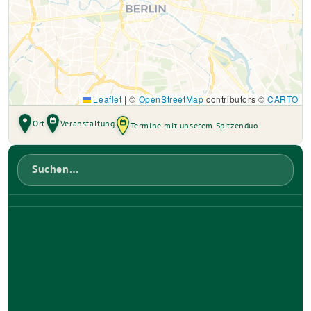
Leaflet
|
©
OpenStreetMap
contributors ©
CARTO
Ort
Veranstaltung
Termine mit unserem Spitzenduo