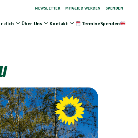
NEWSLETTER
MITGLIED WERDEN
SPENDEN
r dich
Über Uns
Kontakt
Spenden
Termine
ge
Zeige
Zeige
Zeige
termenü
Untermenü
Untermenü
Untermenü
u