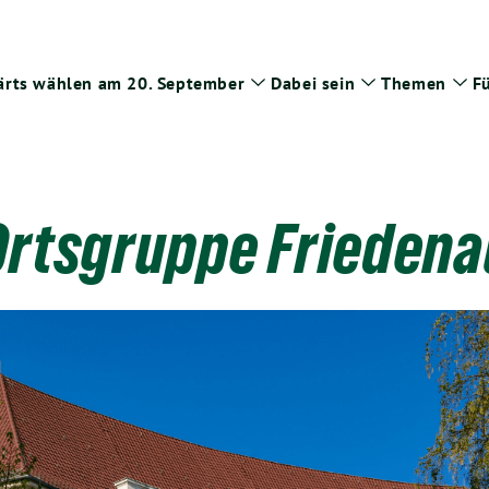
rts wählen am 20. September
Dabei sein
Themen
Fü
Zeige
Zeige
Zei
Untermenü
Untermenü
Un
Ortsgruppe Friedena