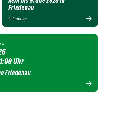
Rein ins Grüne 2026 in
Friedenau
Friedenau
AG
26
21:00 Uhr
e Friedenau