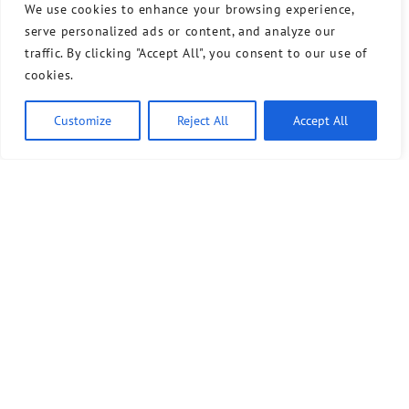
We use cookies to enhance your browsing experience,
serve personalized ads or content, and analyze our
traffic. By clicking "Accept All", you consent to our use of
cookies.
Customize
Reject All
Accept All
Bündnis 90/Die Grünen benutzt das freie grüne Theme
‐ ein Angebot der
sunflower
verdigado eG
Kontakt
Presse
Sprechstunde
Unser Wahlprogramm für Tempelhof-Schöneberg