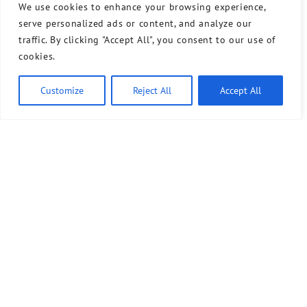
We use cookies to enhance your browsing experience,
serve personalized ads or content, and analyze our
traffic. By clicking "Accept All", you consent to our use of
cookies.
Customize
Reject All
Accept All
Bündnis 90/Die Grünen benutzt das freie grüne Theme
‐ ein Angebot der
sunflower
verdigado eG
Kontakt
Presse
Sprechstunde
Unser Wahlprogramm für Tempelhof-Schöneberg