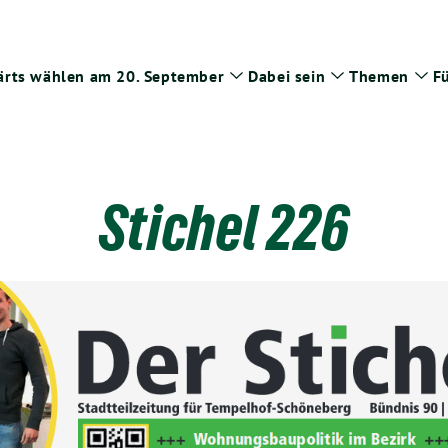
rts wählen am 20. September
Dabei sein
Themen
Fü
Zeige
Zeige
Zei
Untermenü
Untermenü
Un
Stichel 226