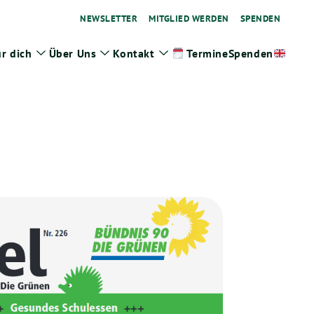
NEWSLETTER
MITGLIED WERDEN
SPENDEN
r dich
Über Uns
Kontakt
Spenden
Termine
ge
Zeige
Zeige
Zeige
termenü
Untermenü
Untermenü
Untermenü