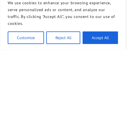
We use cookies to enhance your browsing experience,
serve personalized ads or content, and analyze our
traffic. By clicking "Accept All", you consent to our use of
cookies.
Customize
Reject All
Accept All
Bündnis 90/Die Grünen benutzt das freie grüne Theme
‐ ein Angebot der
sunflower
verdigado eG
Kontakt
Presse
Sprechstunde
Unser Wahlprogramm für Tempelhof-Schöneberg