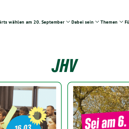
rts wählen am 20. September
Dabei sein
Themen
Fü
Zeige
Zeige
Zei
Untermenü
Untermenü
Un
JHV