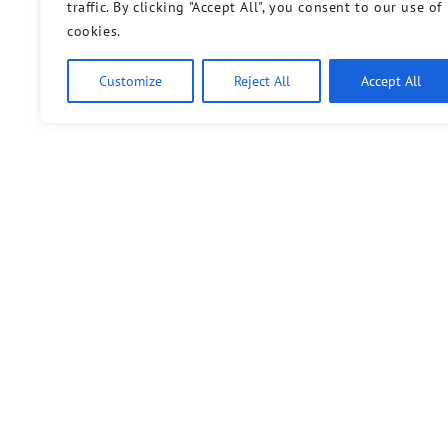
traffic. By clicking "Accept All", you consent to our use of
cookies.
Customize
Reject All
Accept All
Bündnis 90/Die Grünen benutzt das freie grüne Theme
‐ ein Angebot der
sunflower
verdigado eG