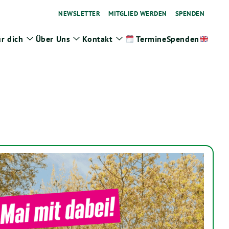
NEWSLETTER
MITGLIED WERDEN
SPENDEN
r dich
Über Uns
Kontakt
Spenden
Termine
ge
Zeige
Zeige
Zeige
termenü
Untermenü
Untermenü
Untermenü