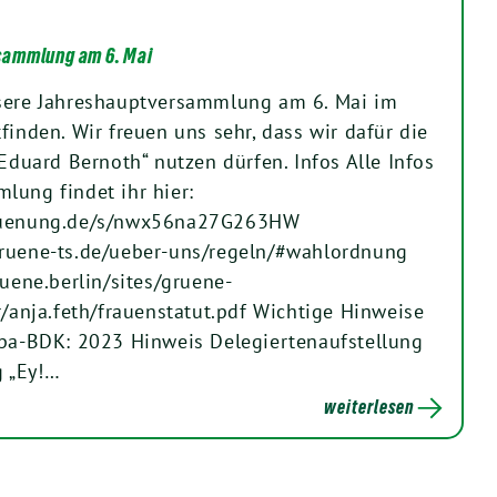
sammlung am 6. Mai
nsere Jahreshauptversammlung am 6. Mai im
finden. Wir freuen uns sehr, dass wir dafür die
„Eduard Bernoth“ nutzen dürfen. Infos Alle Infos
lung findet ihr hier:
gruenung.de/s/nwx56na27G263HW
gruene-ts.de/ueber-uns/regeln/#wahlordnung
ruene.berlin/sites/gruene-
r/anja.feth/frauenstatut.pdf Wichtige Hinweise
opa-BDK: 2023 Hinweis Delegiertenaufstellung
 „Ey!…
weiterlesen