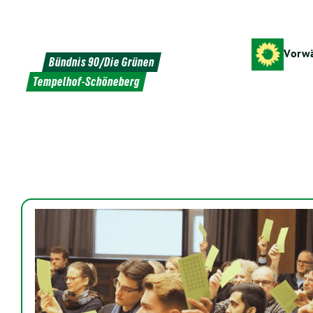
Weiter
zum
Inhalt
Vorwä
Bündnis 90/Die Grünen
Tempelhof-Schöneberg