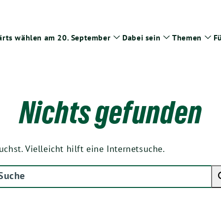
rts wählen am 20. September
Dabei sein
Themen
Fü
Zeige
Zeige
Zei
Untermenü
Untermenü
Un
Nichts gefunden
st. Vielleicht hilft eine Internetsuche.
che