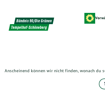
Weiter
zum
Inhalt
Vorwä
Bündnis 90/Die Grünen
Tempelhof-Schöneberg
Anscheinend können wir nicht finden, wonach du such
Su