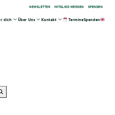
NEWSLETTER
MITGLIED WERDEN
SPENDEN
r dich
Über Uns
Kontakt
Spenden
Termine
ge
Zeige
Zeige
Zeige
termenü
Untermenü
Untermenü
Untermenü