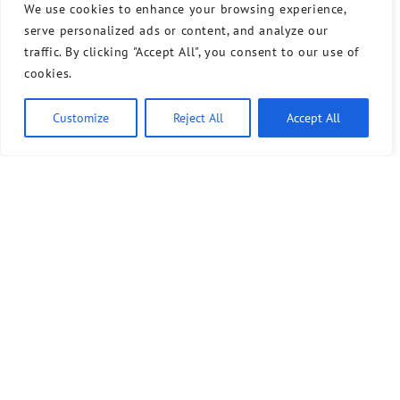
We use cookies to enhance your browsing experience,
serve personalized ads or content, and analyze our
traffic. By clicking "Accept All", you consent to our use of
cookies.
Customize
Reject All
Accept All
Bündnis 90/Die Grünen benutzt das freie grüne Theme
‐ ein Angebot der
sunflower
verdigado eG
Kontakt
Presse
Sprechstunde
Unser Wahlprogramm für Tempelhof-Schöneberg