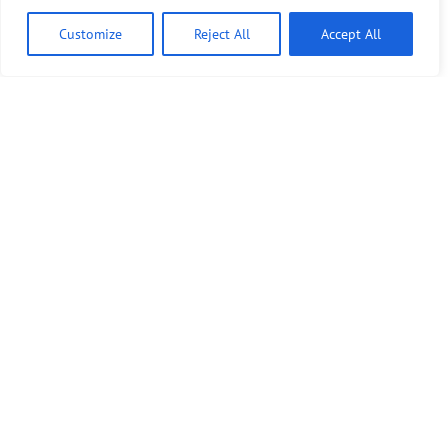
Customize
Reject All
Accept All
Bündnis 90/Die Grünen benutzt das freie grüne Theme
‐ ein Angebot der
sunflower
verdigado eG
Kontakt
Presse
Sprechstunde
Unser Wahlprogramm für Tempelhof-Schöneberg
Mitmachen!
Spenden