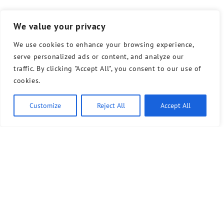
We value your privacy
We use cookies to enhance your browsing experience,
serve personalized ads or content, and analyze our
traffic. By clicking "Accept All", you consent to our use of
cookies.
Customize
Reject All
Accept All
Bündnis 90/Die Grünen benutzt das freie grüne Theme
‐ ein Angebot der
sunflower
verdigado eG
Kontakt
Presse