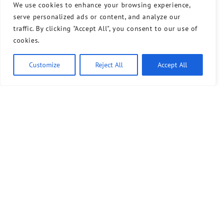
We use cookies to enhance your browsing experience,
serve personalized ads or content, and analyze our
traffic. By clicking "Accept All", you consent to our use of
cookies.
Customize
Reject All
Accept All
Bündnis 90/Die Grünen benutzt das freie grüne Theme
‐ ein Angebot der
sunflower
verdigado eG
Kontakt
Presse
Sprechstunde
Unser Wahlprogramm für Tempelhof-Schöneberg