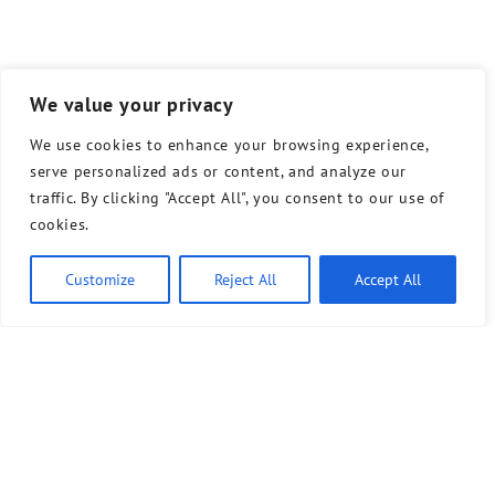
We value your privacy
We use cookies to enhance your browsing experience,
serve personalized ads or content, and analyze our
traffic. By clicking "Accept All", you consent to our use of
cookies.
Customize
Reject All
Accept All
Bündnis 90/Die Grünen benutzt das freie grüne Theme
‐ ein Angebot der
sunflower
verdigado eG
Kontakt