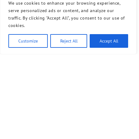
We use cookies to enhance your browsing experience,
serve personalized ads or content, and analyze our
traffic. By clicking "Accept All", you consent to our use of
cookies.
Customize
Reject All
Accept All
Bündnis 90/Die Grünen benutzt das freie grüne Theme
‐ ein Angebot der
sunflower
verdigado eG
Kontakt
Presse
Sprechstunde
Unser Wahlprogramm für Tempelhof-Schöneberg