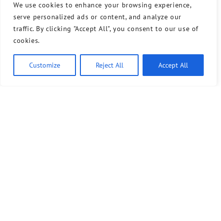
We use cookies to enhance your browsing experience,
serve personalized ads or content, and analyze our
traffic. By clicking "Accept All", you consent to our use of
cookies.
Customize
Reject All
Accept All
Bündnis 90/Die Grünen benutzt das freie grüne Theme
‐ ein Angebot der
sunflower
verdigado eG
Kontakt
Presse
Sprechstunde
Unser Wahlprogramm für Tempelhof-Schöneberg