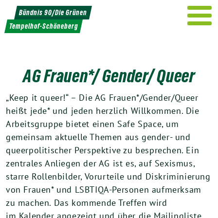
Weiter
Bündnis 90/Die Grünen
zum
Tempelhof-Schöneberg
Inhalt
AG Frauen*/ Gender/ Queer
„Keep it queer!“ – Die AG Frauen*/Gender/Queer
heißt jede* und jeden herzlich Willkommen. Die
Arbeitsgruppe bietet einen Safe Space, um
gemeinsam aktuelle Themen aus gender- und
queerpolitischer Perspektive zu besprechen. Ein
zentrales Anliegen der AG ist es, auf Sexismus,
starre Rollenbilder, Vorurteile und Diskriminierung
von Frauen* und LSBTIQA-Personen aufmerksam
zu machen. Das kommende Treffen wird
im Kalender angezeigt und über die Mailingliste