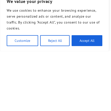
We value your privacy
We use cookies to enhance your browsing experience,
serve personalized ads or content, and analyze our
traffic. By clicking "Accept All", you consent to our use of
cookies.
Customize
Reject All
Accept All
Bündnis 90/Die Grünen benutzt das freie grüne Theme
‐ ein Angebot der
sunflower
verdigado eG
Kontakt
Presse
Sprechstunde