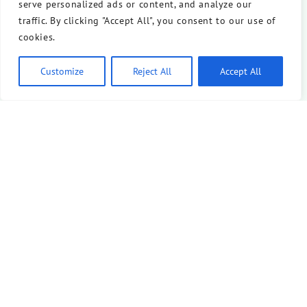
serve personalized ads or content, and analyze our
traffic. By clicking "Accept All", you consent to our use of
cookies.
Customize
Reject All
Accept All
Veranstaltungsort auf der Karte anzeigen
Wenn du auf den Button klickst, werden Daten von
openstreetmap.org geladen.
Dafür gelten deren
Datenschutzrichtlinien
.
Kartendaten laden