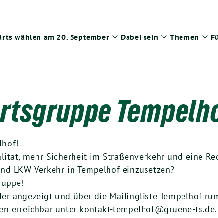
rts wählen am 20. September
Dabei sein
Themen
Fü
Zeige
Zeige
Zei
Untermenü
Untermenü
Un
rtsgruppe Tempelh
lhof!
alität, mehr Sicherheit im Straßenverkehr und eine R
und LKW-Verkehr in Tempelhof einzusetzen?
ruppe!
r angezeigt und über die Mailingliste Tempelhof rum
en erreichbar unter kontakt-tempelhof@gruene-ts.de.