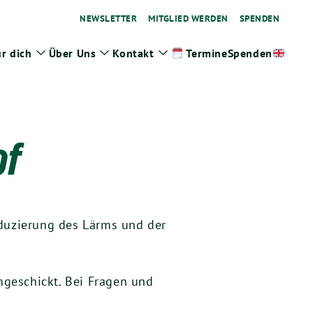
NEWSLETTER
MITGLIED WERDEN
SPENDEN
r dich
Über Uns
Kontakt
Spenden
Termine
ge
Zeige
Zeige
Zeige
termenü
Untermenü
Untermenü
Untermenü
of
eduzierung des Lärms und der
geschickt. Bei Fragen und