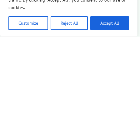
traffic. By clicking "Accept All", you consent to our use of
cookies.
Customize
Reject All
Accept All
Veranstaltungsort auf der Karte anzeigen
Wenn du auf den Button klickst, werden Daten von
openstreetmap.org geladen.
Dafür gelten deren
Datenschutzrichtlinien
.
Kartendaten laden