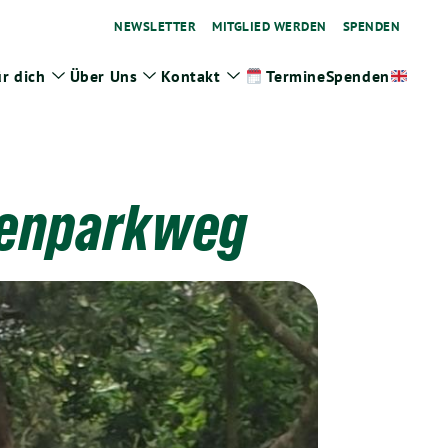
NEWSLETTER
MITGLIED WERDEN
SPENDEN
r dich
Über Uns
Kontakt
Spenden
Termine
ge
Zeige
Zeige
Zeige
termenü
Untermenü
Untermenü
Untermenü
rienparkweg