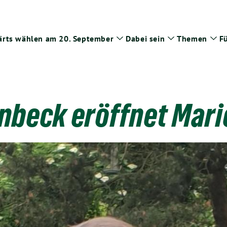
rts wählen am 20. September
Dabei sein
Themen
Fü
Zeige
Zeige
Zei
Untermenü
Untermenü
Un
enbeck eröffnet Ma