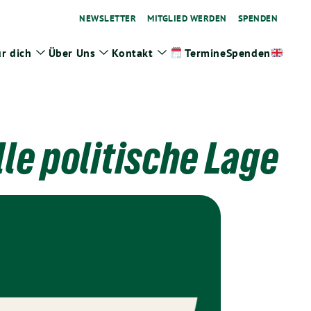
NEWSLETTER
MITGLIED WERDEN
SPENDEN
r dich
Über Uns
Kontakt
Spenden
Termine
ge
Zeige
Zeige
Zeige
termenü
Untermenü
Untermenü
Untermenü
le politische Lage