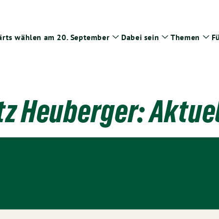
rts wählen am 20. September
Dabei sein
Themen
Fü
Zeige
Zeige
Zei
Untermenü
Untermenü
Un
itz Heuberger: Aktuel