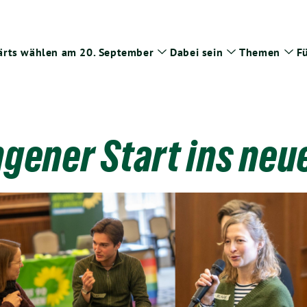
rts wählen am 20. September
Dabei sein
Themen
Fü
Zeige
Zeige
Zei
Untermenü
Untermenü
Un
gener Start ins neu