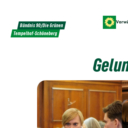
Weiter
zum
Inhalt
Vorwä
Bündnis 90/Die Grünen
Tempelhof-Schöneberg
Gelun