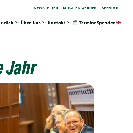
NEWSLETTER
MITGLIED WERDEN
SPENDEN
r dich
Über Uns
Kontakt
Spenden
Termine
ge
Zeige
Zeige
Zeige
termenü
Untermenü
Untermenü
Untermenü
e Jahr