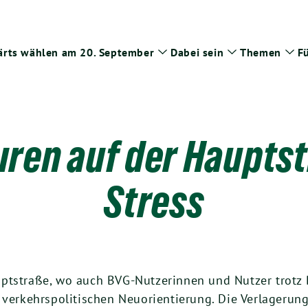
rts wählen am 20. September
Dabei sein
Themen
Fü
Zeige
Zeige
Zei
Untermenü
Untermenü
Un
ren auf der Haupts
Stress
uptstraße, wo auch BVG-Nutzerinnen und Nutzer trotz
r verkehrspolitischen Neuorientierung. Die Verlageru