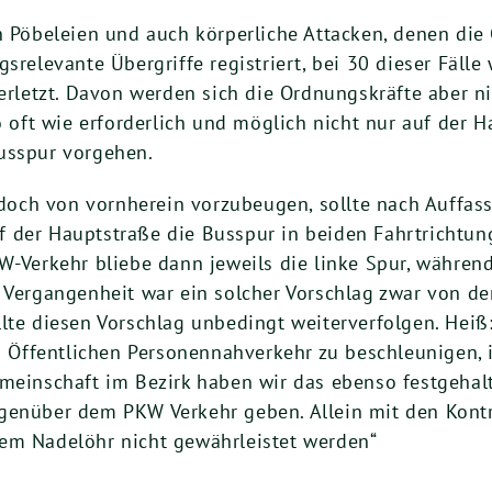
h Pöbeleien und auch körperliche Attacken, denen die 
srelevante Übergriffe registriert, bei 30 dieser Fäll
verletzt. Davon werden sich die Ordnungskräfte aber n
so oft wie erforderlich und möglich nicht nur auf der 
usspur vorgehen.
och von vornherein vorzubeugen, sollte nach Auffas
 der Hauptstraße die Busspur in beiden Fahrtrichtung
W-Verkehr bliebe dann jeweils die linke Spur, während
 Vergangenheit war ein solcher Vorschlag zwar von de
lte diesen Vorschlag unbedingt weiterverfolgen. Heiß:
en Öffentlichen Personennahverkehr zu beschleunigen,
emeinschaft im Bezirk haben wir das ebenso festgehal
egenüber dem PKW Verkehr geben. Allein mit den Kont
em Nadelöhr nicht gewährleistet werden“