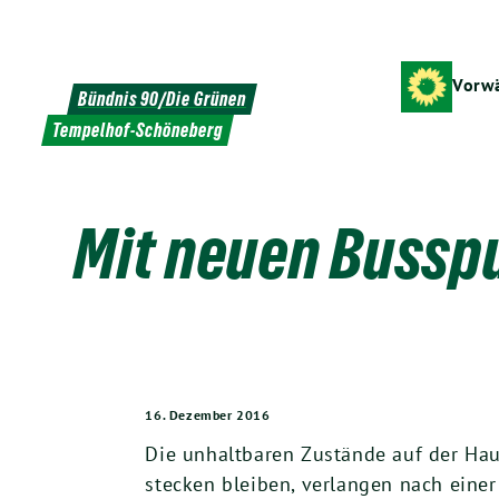
Weiter
zum
Inhalt
Vorwä
Bündnis 90/Die Grünen
Tempelhof-Schöneberg
Mit neuen Busspu
16. Dezember 2016
Die unhaltbaren Zustände auf der Ha
stecken bleiben, verlangen nach eine