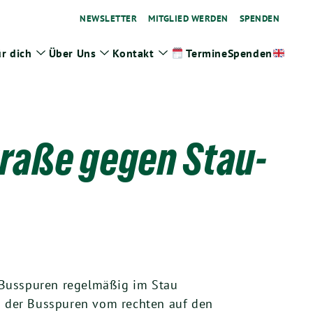
NEWSLETTER
MITGLIED WERDEN
SPENDEN
r dich
Über Uns
Kontakt
Spenden
Termine
ge
Zeige
Zeige
Zeige
termenü
Untermenü
Untermenü
Untermenü
traße gegen Stau-
 Busspuren regelmäßig im Stau
ng der Busspuren vom rechten auf den