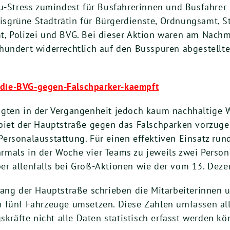
u-Stress zumindest für Busfahrerinnen und Busfahrer 
grüne Stadträtin für Bürgerdienste, Ordnungsamt, S
, Polizei und BVG. Bei dieser Aktion waren am Nachmi
hundert widerrechtlich auf den Busspuren abgestellte
die-BVG-gegen-Falschparker-kaempft
igten in der Vergangenheit jedoch kaum nachhaltige 
biet der Hauptstraße gegen das Falschparken vorzuge
ersonalausstattung. Für einen effektiven Einsatz ru
mals in der Woche vier Teams zu jeweils zwei Persone
r allenfalls bei Groß-Aktionen wie der vom 13. Deze
lang der Hauptstraße schrieben die Mitarbeiterinnen 
 fünf Fahrzeuge umsetzen. Diese Zahlen umfassen alle
skräfte nicht alle Daten statistisch erfasst werden kö