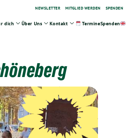
NEWSLETTER
MITGLIED WERDEN
SPENDEN
r dich
Über Uns
Kontakt
Spenden
Termine
ge
Zeige
Zeige
Zeige
termenü
Untermenü
Untermenü
Untermenü
chöneberg