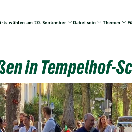
rts wählen am 20. September
Dabei sein
Themen
Fü
Zeige
Zeige
Zei
Untermenü
Untermenü
Un
aßen in Tempelhof-S