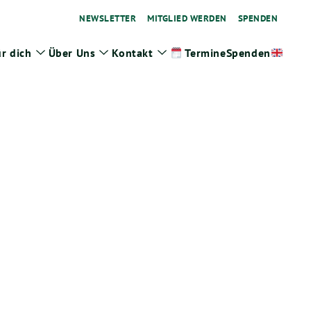
NEWSLETTER
MITGLIED WERDEN
SPENDEN
r dich
Über Uns
Kontakt
Spenden
Termine
ge
Zeige
Zeige
Zeige
termenü
Untermenü
Untermenü
Untermenü