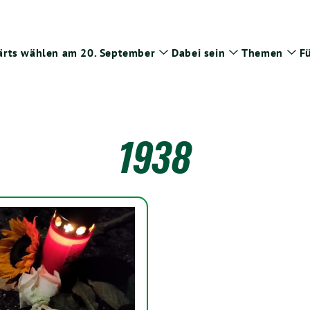
rts wählen am 20. September
Dabei sein
Themen
Fü
Zeige
Zeige
Zei
Untermenü
Untermenü
Un
1938