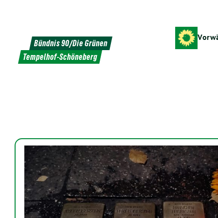
Weiter
zum
Inhalt
Vorwä
Bündnis 90/Die Grünen
Tempelhof-Schöneberg