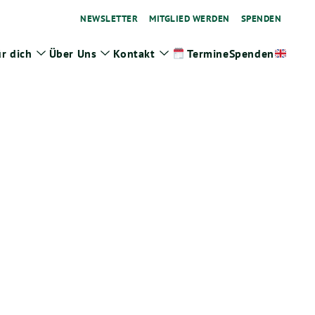
NEWSLETTER
MITGLIED WERDEN
SPENDEN
r dich
Über Uns
Kontakt
Spenden
Termine
ge
Zeige
Zeige
Zeige
termenü
Untermenü
Untermenü
Untermenü