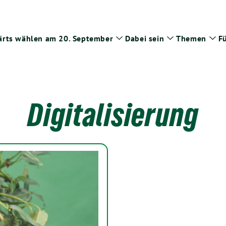
rts wählen am 20. September
Dabei sein
Themen
Fü
Zeige
Zeige
Zei
Untermenü
Untermenü
Un
Digitalisierung