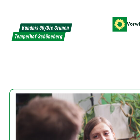
Weiter
zum
Inhalt
Vorwä
Bündnis 90/Die Grünen
Tempelhof-Schöneberg