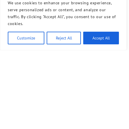
We use cookies to enhance your browsing experience,
serve personalized ads or content, and analyze our
traffic. By clicking "Accept All", you consent to our use of
cookies.
Customize
Reject All
Accept All
Bündnis 90/Die Grünen benutzt das freie grüne Theme
‐ ein Angebot der
sunflower
verdigado eG
Kontakt
Presse
Sprechstunde
Unser Wahlprogramm für Tempelhof-Schöneberg