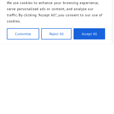
We use cookies to enhance your browsing experience,
serve personalized ads or content, and analyze our
traffic. By clicking "Accept All", you consent to our use of
cookies.
Customize
Reject All
Accept All
Bündnis 90/Die Grünen benutzt das freie grüne Theme
‐ ein Angebot der
sunflower
verdigado eG
Kontakt
Presse
Sprechstunde
Unser Wahlprogramm für Tempelhof-Schöneberg