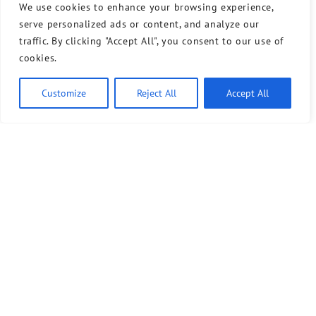
We use cookies to enhance your browsing experience,
serve personalized ads or content, and analyze our
traffic. By clicking "Accept All", you consent to our use of
cookies.
Customize
Reject All
Accept All
Bündnis 90/Die Grünen benutzt das freie grüne Theme
‐ ein Angebot der
sunflower
verdigado eG
Kontakt
Presse
Sprechstunde
Unser Wahlprogramm für Tempelhof-Schöneberg