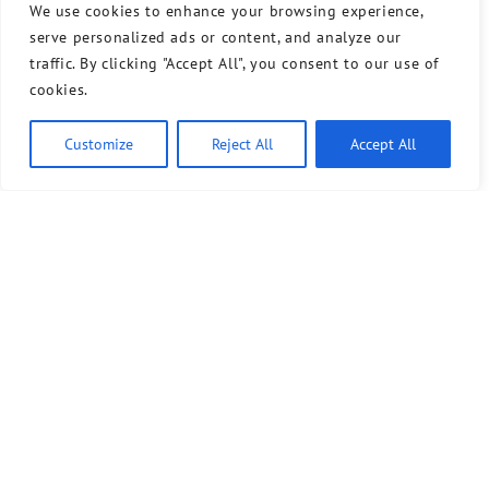
We use cookies to enhance your browsing experience,
serve personalized ads or content, and analyze our
traffic. By clicking "Accept All", you consent to our use of
cookies.
Customize
Reject All
Accept All
Bündnis 90/Die Grünen benutzt das freie grüne Theme
‐ ein Angebot der
sunflower
verdigado eG
Kontakt
Presse
Sprechstunde
Unser Wahlprogramm für Tempelhof-Schöneberg