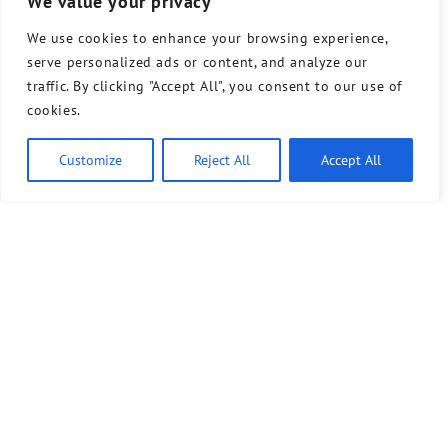
We value your privacy
We use cookies to enhance your browsing experience,
serve personalized ads or content, and analyze our
traffic. By clicking "Accept All", you consent to our use of
cookies.
Customize
Reject All
Accept All
Bündnis 90/Die Grünen benutzt das freie grüne Theme
‐ ein Angebot der
sunflower
verdigado eG
Kontakt
Presse
Sprechstunde