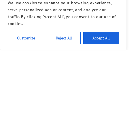
We use cookies to enhance your browsing experience,
serve personalized ads or content, and analyze our
traffic. By clicking "Accept All", you consent to our use of
cookies.
Customize
Reject All
Accept All
Bündnis 90/Die Grünen benutzt das freie grüne Theme
‐ ein Angebot der
sunflower
verdigado eG
Kontakt
Presse
Sprechstunde
Unser Wahlprogramm für Tempelhof-Schöneberg