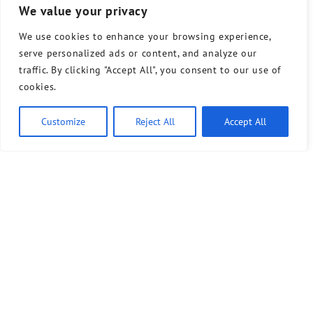
We value your privacy
We use cookies to enhance your browsing experience,
serve personalized ads or content, and analyze our
traffic. By clicking "Accept All", you consent to our use of
cookies.
Customize
Reject All
Accept All
Ähnliche Artikel
7. Juli 2026
Gemeinsame Erklärung: Keine Podien mit der AfD an
Schulen
Die Kreisverbände Bündnis 90/Die Grünen Tempelhof-