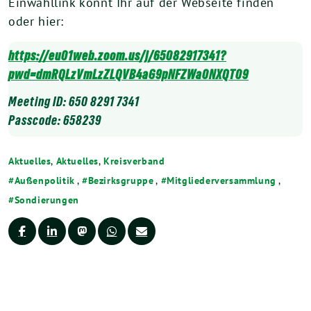
Einwahllink könnt Ihr auf der Webseite finden
oder hier:
https://eu01web.zoom.us/j/65082917341?
pwd=dmRQLzVmLzZLQVB4aG9pNFZWa0NXQT09
Meeting ID: 650 8291 7341
Passcode: 658239
Aktuelles
,
Aktuelles
,
Kreisverband
Außenpolitik
,
Bezirksgruppe
,
Mitgliederversammlung
,
Sondierungen