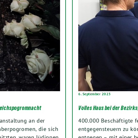
6. September 2023
 Reichspogromnacht
Volles Haus bei der Bezirk
anstaltung an der
400.000 Beschäftigte f
berpogromen, die sich
entgegensteuern zu kö
pitzten, waren Jüdinnen
entgegen – mit einer b