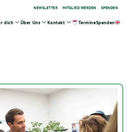
NEWSLETTER
MITGLIED WERDEN
SPENDEN
r dich
Über Uns
Kontakt
Spenden
Termine
ge
Zeige
Zeige
Zeige
termenü
Untermenü
Untermenü
Untermenü