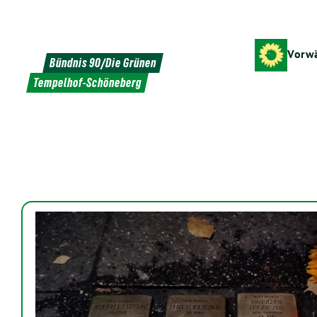
Weiter
zum
Inhalt
Vorwä
Bündnis 90/Die Grünen
Tempelhof-Schöneberg