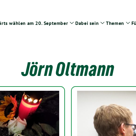
rts wählen am 20. September
Dabei sein
Themen
Fü
Zeige
Zeige
Zei
Untermenü
Untermenü
Un
Jörn Oltmann