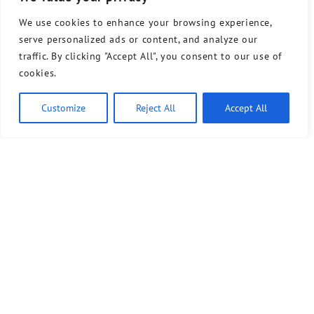
We use cookies to enhance your browsing experience,
serve personalized ads or content, and analyze our
traffic. By clicking "Accept All", you consent to our use of
cookies.
Customize
Reject All
Accept All
Bündnis 90/Die Grünen benutzt das freie grüne Theme
‐ ein Angebot der
sunflower
verdigado eG
Kontakt
Presse
Sprechstunde