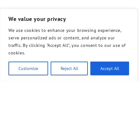
We value your privacy
We use cookies to enhance your browsing experience,
serve personalized ads or content, and analyze our
traffic. By clicking "Accept All", you consent to our use of
cookies.
Customize
Reject All
Accept All
Bündnis 90/Die Grünen benutzt das freie grüne Theme
‐ ein Angebot der
sunflower
verdigado eG
Kontakt
Presse