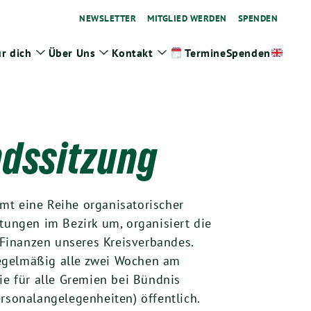
NEWSLETTER
MITGLIED WERDEN
SPENDEN
r dich
Über Uns
Kontakt
Spenden
Termine
ge
Zeige
Zeige
Zeige
termenü
Untermenü
Untermenü
Untermenü
ndssitzung
mt eine Reihe organisatorischer
tungen im Bezirk um, organisiert die
e Finanzen unseres Kreisverbandes.
 regelmäßig alle zwei Wochen am
ie für alle Gremien bei Bündnis
rsonalangelegenheiten) öffentlich.