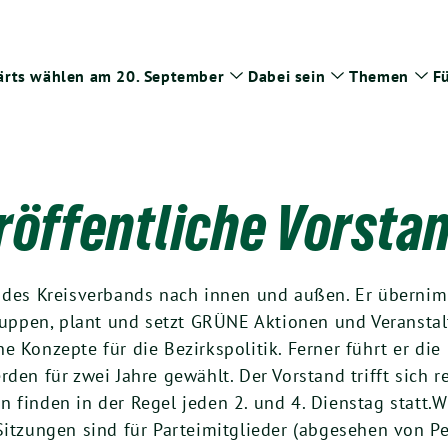
rts wählen am 20. September
Dabei sein
Themen
Fü
Zeige
Zeige
Zei
Untermenü
Untermenü
Un
röffentliche Vorsta
e des Kreisverbands nach innen und außen. Er übernim
gruppen, plant und setzt GRÜNE Aktionen und Veranstal
e Konzepte für die Bezirkspolitik. Ferner führt er di
rden für zwei Jahre gewählt. Der Vorstand trifft sich
 finden in der Regel jeden 2. und 4. Dienstag statt.W
Sitzungen sind für Parteimitglieder (abgesehen von Pe