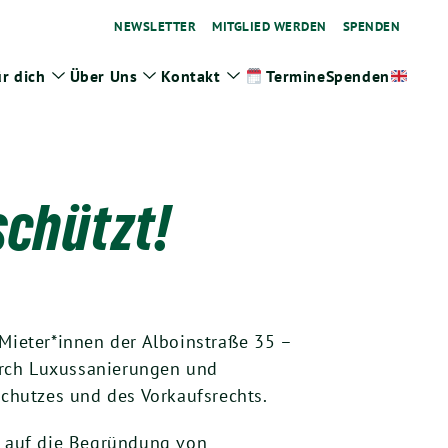
NEWSLETTER
MITGLIED WERDEN
SPENDEN
r dich
Über Uns
Kontakt
Spenden
Termine
ge
Zeige
Zeige
Zeige
termenü
Untermenü
Untermenü
Untermenü
chützt!
Mieter*innen der Alboinstraße 35 –
urch Luxussanierungen und
chutzes und des Vorkaufsrechts.
t, auf die Begründung von