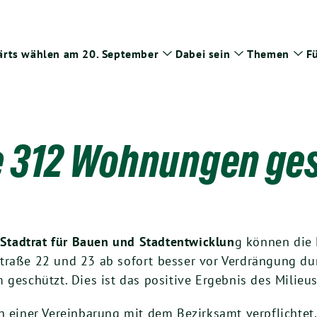
rts wählen am 20. September
Dabei sein
Themen
Fü
Zeige
Zeige
Zei
Untermenü
Untermenü
Un
e 312 Wohnungen ges
Stadtrat für Bauen und Stadtentwicklun
g können die 
straße 22 und 23 ab sofort besser vor Verdrängung d
schützt. Dies ist das positive Ergebnis des Milieus
in einer Vereinbarung mit dem Bezirksamt verpflichte