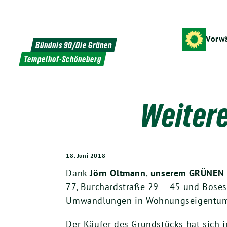
Weiter
zum
Inhalt
Vorwä
Bündnis 90/Die Grünen
Tempelhof-Schöneberg
Weiter
18. Juni 2018
Dank
Jörn Oltmann
,
unserem GR
ÜNEN 
77, Burchardstraße 29 – 45 und Bose
Umwandlungen in Wohnungseigentum ge
Der Käufer des Grundstücks hat sich 