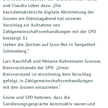
und
Claudia
Löber
dazu:
„Die
basisdemokratische
digitale
Abstimmung der
Grünen am Dienstagabend
hat unseren
Vorschlag zur
Aufnahme von
Zählgemeinschaftsverhandlungen mit der SPD
bestätigt. Es
stehen die Zeichen auf Grün-Rot in Tempelhof-
Schöneberg.“
Lars
Rauchfuß
und
Melanie
Kühnemann-Grunow,
Kreisvorsitzende
der
SPD:
„Unser
Kreisvorstand
ist
einstimmig
dem Vorschlag
gefolgt, in Zählgemeinschaftsverhandlungen
mit den Grünen
einzutreten.“
Grüne
und
SPD
betonen,
dass
die
Sondierungsgespräche
konstruktiv
waren
und