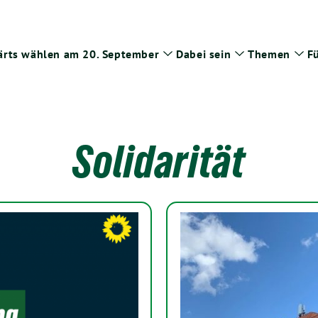
rts wählen am 20. September
Dabei sein
Themen
Fü
Zeige
Zeige
Zei
Untermenü
Untermenü
Un
Solidarität