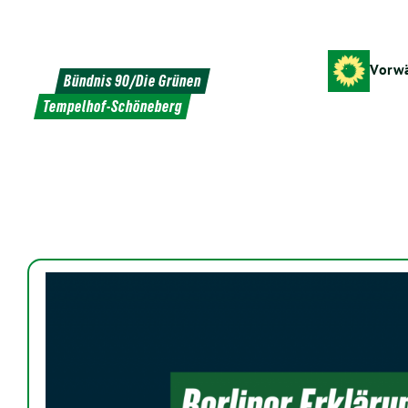
Weiter
zum
Inhalt
Vorwä
Bündnis 90/Die Grünen
Tempelhof-Schöneberg