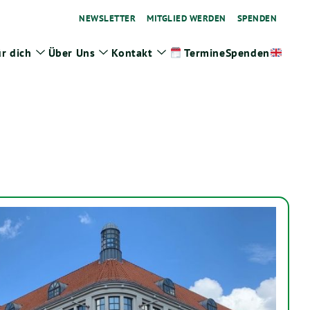
NEWSLETTER
MITGLIED WERDEN
SPENDEN
r dich
Über Uns
Kontakt
Spenden
Termine
ge
Zeige
Zeige
Zeige
termenü
Untermenü
Untermenü
Untermenü