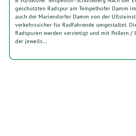
B‘90/GRÜNE Tempelhof-Schöneberg Nach der E
geschützten Radspur am Tempelhofer Damm im 
auch der Mariendorfer Damm von der Ullsteinst
verkehrssicher für Radfahrende umgestaltet. D
Radspuren werden verstetigt und mit Pollern / L
der jeweils…