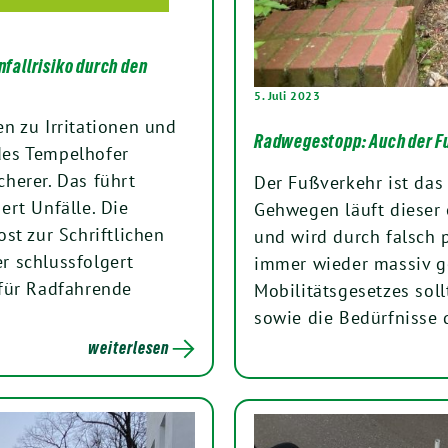
fallrisiko durch den
5. Juli 2023
n zu Irritationen und
Radwegestopp: Auch der F
des Tempelhofer
herer. Das führt
Der Fußverkehr ist das
rt Unfälle. Die
Gehwegen läuft dieser e
st zur Schriftlichen
und wird durch falsch 
r schlussfolgert
immer wieder massiv ge
für Radfahrende
Mobilitätsgesetzes soll
sowie die Bedürfnisse 
weiterlesen