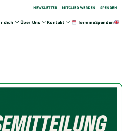
NEWSLETTER
MITGLIED WERDEN
SPENDEN
r dich
Über Uns
Kontakt
Spenden
Termine
ge
Zeige
Zeige
Zeige
termenü
Untermenü
Untermenü
Untermenü