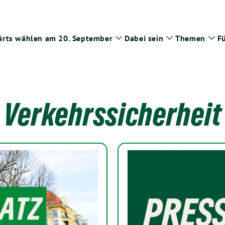
rts wählen am 20. September
Dabei sein
Themen
Fü
Zeige
Zeige
Zei
Untermenü
Untermenü
Un
Verkehrssicherheit