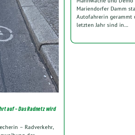
Mahnwache und Demo v
Mariendorfer Damm stat
Autofahrerin gerammt u
letzten Jahr sind in…
rt auf – Das Radnetz wird
recherin – Radverkehr,