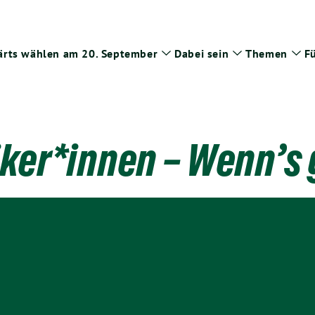
rts wählen am 20. September
Dabei sein
Themen
Fü
Zeige
Zeige
Zei
Untermenü
Untermenü
Un
iker*innen – Wenn’s