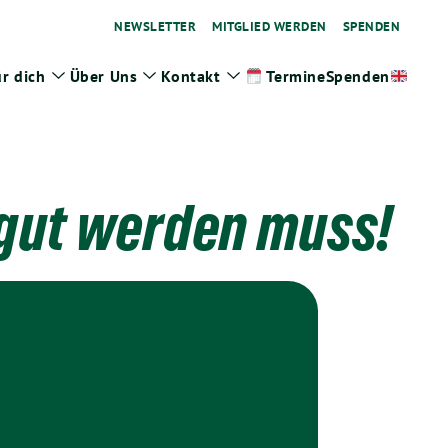
NEWSLETTER
MITGLIED WERDEN
SPENDEN
r dich
Über Uns
Kontakt
Spenden
Termine
ge
Zeige
Zeige
Zeige
termenü
Untermenü
Untermenü
Untermenü
 gut werden muss!