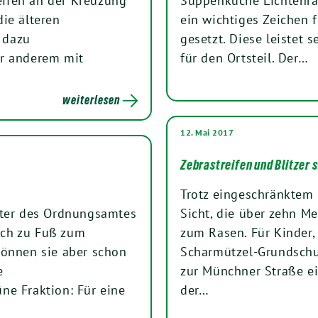
ifen an der Kreuzung
Suppenküche Lichtenra
ie älteren
ein wichtiges Zeichen 
, dazu
gesetzt. Diese leistet 
er anderem mit
für den Ortsteil. Der…
weiterlesen
12. Mai 2017
Zebrastreifen und Blitzer
Trotz eingeschränktem
iter des Ordnungsamtes
Sicht, die über zehn Me
ich zu Fuß zum
zum Rasen. Für Kinder,
können sie aber schon
Scharmützel-Grundschul
e
zur Münchner Straße ei
ne Fraktion: Für eine
der…