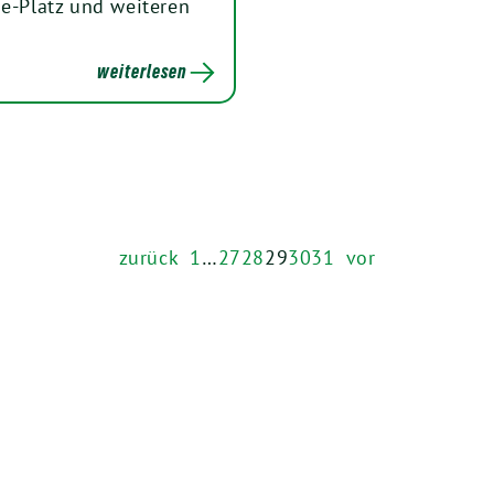
se-Platz und weiteren
weiterlesen
zurück
1
…
27
28
29
30
31
vor