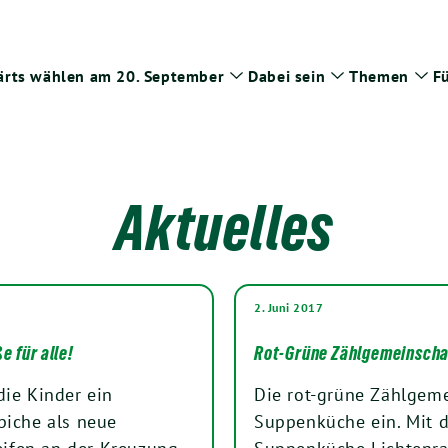
rts wählen am 20. September
Dabei sein
Themen
Fü
Zeige
Zeige
Zei
Untermenü
Untermenü
Un
Aktuelles
2. Juni 2017
e für alle!
Rot-Grüne Zählgemeinschaf
die Kinder ein
Die rot-grüne Zählgemei
piche als neue
Suppenküche ein. Mit d