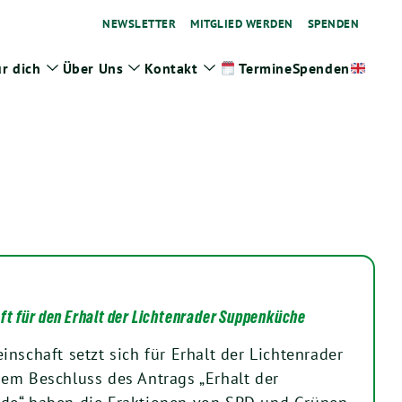
NEWSLETTER
MITGLIED WERDEN
SPENDEN
r dich
Über Uns
Kontakt
Spenden
Termine
ge
Zeige
Zeige
Zeige
termenü
Untermenü
Untermenü
Untermenü
t für den Erhalt der Lichtenrader Suppenküche
nschaft setzt sich für Erhalt der Lichtenrader
em Beschluss des Antrags „Erhalt der