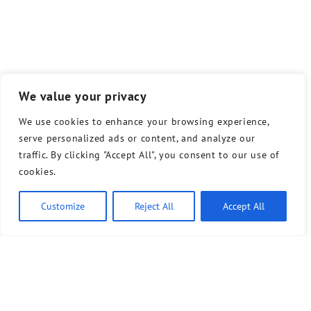
We value your privacy
We use cookies to enhance your browsing experience,
serve personalized ads or content, and analyze our
traffic. By clicking "Accept All", you consent to our use of
cookies.
Customize
Reject All
Accept All
Bündnis 90/Die Grünen benutzt das freie grüne Theme
‐ ein Angebot der
sunflower
verdigado eG