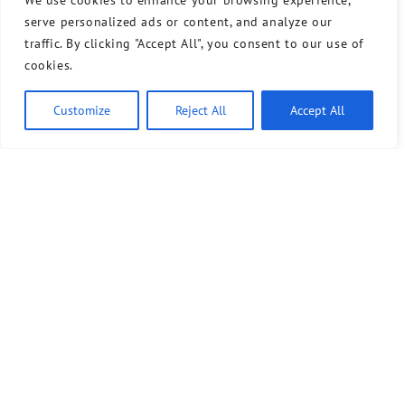
We use cookies to enhance your browsing experience,
serve personalized ads or content, and analyze our
traffic. By clicking "Accept All", you consent to our use of
cookies.
Customize
Reject All
Accept All
Ähnliche Artikel
7. Juli 2026
Gemeinsame Erklärung: Keine Podien mit der AfD an
Schulen
Die Kreisverbände Bündnis 90/Die Grünen Tempelhof-
Schöneberg, SPD Tempelhof-Schöneberg und Die Linke
Tempelhof-Schöneberg erklären gemeinsam: Wir