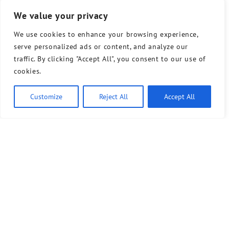
We value your privacy
We use cookies to enhance your browsing experience,
serve personalized ads or content, and analyze our
traffic. By clicking "Accept All", you consent to our use of
cookies.
Customize
Reject All
Accept All
Ähnliche Artikel
7. Juli 2026
Gemeinsame Erklärung: Keine Podien mit der AfD an
Schulen
Die Kreisverbände Bündnis 90/Die Grünen Tempelhof-