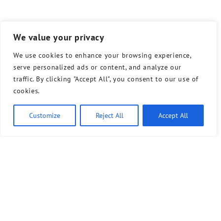
We value your privacy
We use cookies to enhance your browsing experience,
serve personalized ads or content, and analyze our
traffic. By clicking "Accept All", you consent to our use of
cookies.
Customize
Reject All
Accept All
Ähnliche Artikel
7. Juli 2026
Gemeinsame Erklärung: Keine Podien mit der AfD an